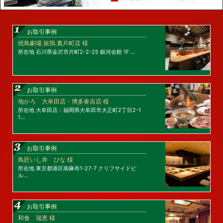
お取引事例
焼鳥劇場 旅鶏 裏片町店 様
所在地 石川県金沢市片町2-2-25 銀河会館 1F …
お取引事例
地かろ 大牟田店・博多春吉店 様
所在地 大牟田店：福岡県大牟田市大正町2丁目2-1
1…
お取引事例
鳥匠いし井 ひな 様
所在地 東京都港区南麻布1-27-7 クリフサイドビ
ル…
お取引事例
和食 瑞恵 様