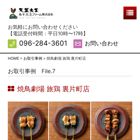
お気軽にお問い合わせください
【電話受付時間：平日10時〜17時】
096-284-3601
お問い合わせ
HOME
>
お取引事例
>
焼鳥劇場 旅鶏 裏片町店
天草大王について
お取引事例 File.7
あそ大王ファームの特徴
焼鳥劇場 旅鶏 裏片町店
お取引事例
お客様の声