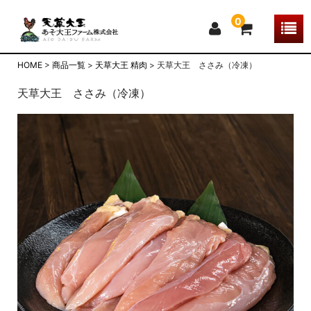
0
HOME
>
商品一覧
>
天草大王 精肉
>
天草大王 ささみ（冷凍）
天草大王について
天草大王 ささみ（冷凍）
あそ大王ファームの特徴
お取引事例
お客様の声
オンラインストア
会社概要