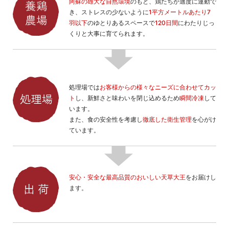
阿蘇の雄大な自然環境
のもと、鶏たちが適度に運動で
き、ストレスの少ないように
1平方メートルあたり7
羽以下
のゆとりあるスペースで
120日間
にわたりじっ
くりと大事に育てられます。
処理場では
お客様からの様々なニーズに合わせてカッ
ト
し、新鮮さと味わいを閉じ込めるため
瞬間冷凍
して
います。
また、食の安全性を考慮し
徹底した衛生管理
を心がけ
ています。
安心・安全な最高品質のおいしい天草大王
をお届けし
ます。