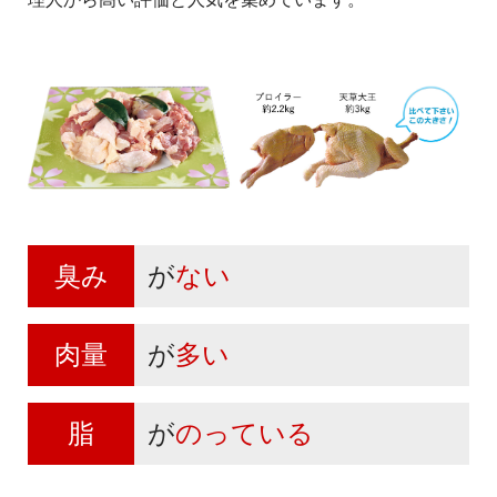
臭み
が
ない
肉量
が
多い
脂
が
のっている