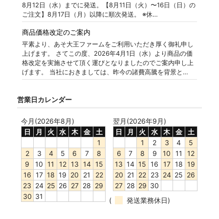
8月12日（水）までに発送。【8月11日（火）〜16日（日）の
ご注文】8月17日（月）以降に順次発送。 ※休…
商品価格改定のご案内
平素より、あそ大王ファームをご利用いただき厚く御礼申し
上げます。 さてこの度、2026年4月1日（水）より商品の価
格改定を実施させて頂く運びとなりましたのでご案内申し上
げます。 当社におきましては、昨今の諸費高騰を背景と…
営業日カレンダー
今月(2026年8月)
翌月(2026年9月)
日
月
火
水
木
金
土
日
月
火
水
木
金
土
1
1
2
3
4
5
2
3
4
5
6
7
8
6
7
8
9
10
11
12
9
10
11
12
13
14
15
13
14
15
16
17
18
19
16
17
18
19
20
21
22
20
21
22
23
24
25
26
23
24
25
26
27
28
29
27
28
29
30
30
31
(
発送業務休日)