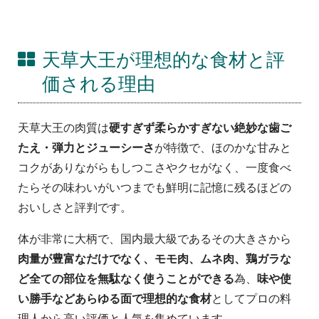
天草大王が理想的な食材と評
価される理由
天草大王の肉質は
硬すぎず柔らかすぎない絶妙な歯ご
たえ・弾力とジューシーさ
が特徴で、ほのかな甘みと
コクがありながらもしつこさやクセがなく、一度食べ
たらその味わいがいつまでも鮮明に記憶に残るほどの
おいしさと評判です。
体が非常に大柄で、国内最大級であるその大きさから
肉量が豊富なだけでなく、モモ肉、ムネ肉、鶏ガラな
ど全ての部位を無駄なく使うことができる
為、
味や使
い勝手などあらゆる面で理想的な食材
としてプロの料
理人から高い評価と人気を集めています。