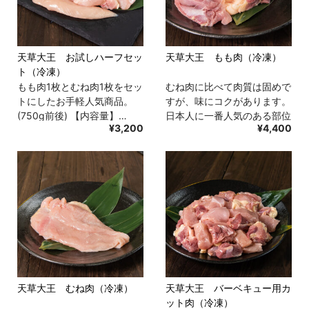
天草大王 お試しハーフセッ
天草大王 もも肉（冷凍）
ト（冷凍）
もも肉1枚とむね肉1枚をセッ
むね肉に比べて肉質は固めで
トにしたお手軽人気商品。
すが、味にコクがあります。
(750g前後) 【内容量】…
日本人に一番人気のある部位
¥3,200
¥4,400
で…
天草大王 むね肉（冷凍）
天草大王 バーベキュー用カ
ット肉（冷凍）