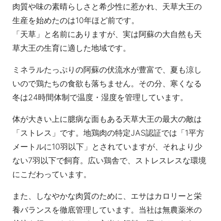
肉質や味の素晴らしさと希少性に惹かれ、天草大王の
生産を始めたのは10年ほど前です。
「天草」と名前にありますが、実は阿蘇の大自然も天
草大王の生育に適した地域です。
ミネラルたっぷりの阿蘇の伏流水が豊富で、夏も涼し
いので鶏たちの食欲も落ちません。その分、寒くなる
冬は24時間体制で温度・湿度を管理しています。
体が大きい上に臆病な面もある天草大王の最大の敵は
「ストレス」です。地鶏肉の特定JAS認証では「1平方
メートルに10羽以下」とされていますが、それより少
ない7羽以下で飼育。広い鶏舎で、ストレスレスな環境
にこだわっています。
また、しなやかな肉質のために、エサはカロリーと栄
養バランスを徹底管理しています。当社は無農薬米の