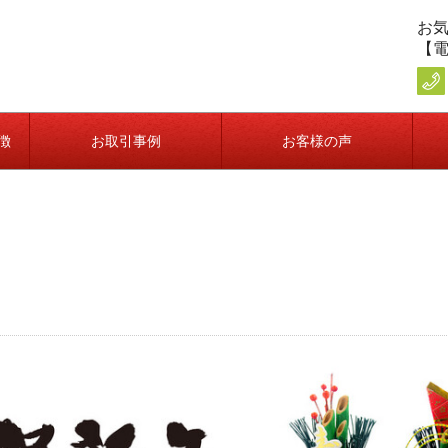
お
【電
徴
お取引事例
お客様の声